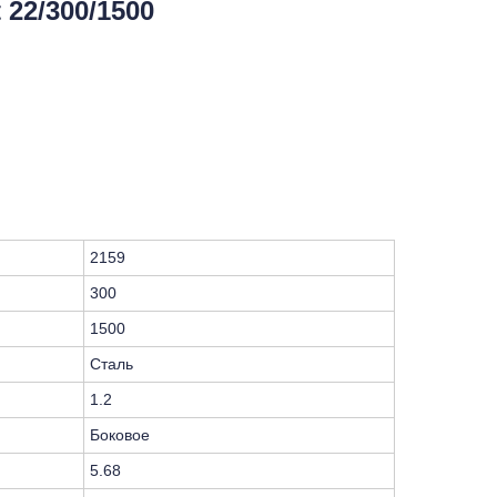
22/300/1500
2159
300
1500
Сталь
1.2
Боковое
5.68