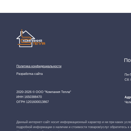
ИНН 1650388470
Адрес магази
ОГРН 1201600013867
Челны, проспек
Данный интернет‑сайт носит информационный характер и ни при каких условиях не явл
подробной информации о наличии и стоимости товаров/услуг обратитесь к нашим мене
11, email: komtep@yandex.ru)