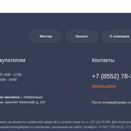
на:
г. Набережные
т Казанский, д. 124
Почта: komtep@yandex.ru
яется публичной офертой в соответствии со ст. 437 (2) ГК РФ. Для получения
джерам по контактам, указанным на сайте (телефон: +7-937-778-33-11, +7 (8552) 78-33-