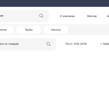
О компании
Монтаж
Акции
Статьи
Трубы
Насосы
варам
Пн-пт: 9:00-18:00
г. Набережные Челны