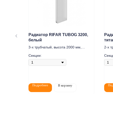
 3057,
Радиатор RIFAR TUBOG 3200,
Рад
белый
тит
мм,
3-х трубчатый, высота 2000 мм,
2-х т
подключение нижнее DV1
подк
Секции:
Секц
Подробнее
По
В корзину
Покупат
Политика конфидециальности
Разработка сайта
Пн-Пт: 8:00 - 1
Сб: 8:00 - 14:0
2020-2026 © ООО "Компания Тепла"