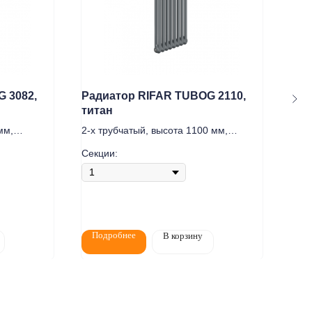
 3082,
Радиатор RIFAR TUBOG 2110,
Рад
титан
ант
мм,
2-х трубчатый, высота 1100 мм,
2-х 
подключение нижнее DV1
под
Секции:
Секц
Статьи
Контакты
Подробнее
По
В корзину