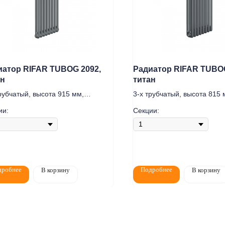
иатор RIFAR TUBOG 2092,
Радиатор RIFAR TUBOG
ан
титан
рубчатый, высота 915 мм,
3-х трубчатый, высота 815 
лючение нижнее DV1
подключение нижнее DV1
ии:
Секции:
Монтаж
Каталог
О компании
Акции
дробнее
Подробнее
В корзину
В корзину
елям
Контакты
+7 (8552) 78-33-11
7:00
0
Заказать звонок