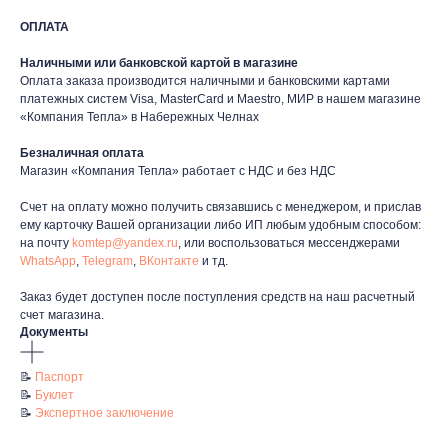
ОПЛАТА
Наличными или банковской картой в магазине
Оплата заказа производится наличными и банковскими картами
платежных систем Visa, MasterCard и Maestro, МИР в нашем магазине
таж
Каталог
О компании
Акции
Статьи
«Компания Тепла» в Набережных Челнах
Безналичная оплата
Магазин «Компания Тепла» работает с НДС и без НДС
Счет на оплату можно получить связавшись с менеджером, и прислав
ему карточку Вашей организации либо ИП любым удобным способом:
на почту
komtep@yandex.ru
, или воспользоваться мессенджерами
WhatsApp
,
Telegram
,
ВКонтакте
и тд.
Заказ будет доступен после поступления средств на наш расчетный
Контакты
счет магазина.
Документы
+7 (8552) 78-33-11
Заказать звонок
📝
Паспорт
📝
Буклет
Почта: komtep@yandex.ru
📝
Экспертное заключение