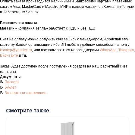
Оплата заказа производится наличными и банковскими картами платежных
систем Visa, MasterCard и Maestro, МИР в нашем магазине «Компания Тепла»
в Набережных Челнах
таж
Каталог
О компании
Акции
Статьи
Безналичная оплата
Магазин «Компания Тепла» работает с НДС и без НДС
Счет на оплату можно получить связавшись с менеджером, и прислав ему
карточку Вашей организации либо ИП любым удобным способом: на почту
komtep@yandex.ru
, или воспользоваться мессенджерами
WhatsApp
,
Telegram
,
ВКонтакте
и тд.
Заказ будет доступен после поступления средств на наш расчетный счет
магазина.
Контакты
Документы
📝
Паспорт
+7 (8552) 78-33-11
📝
Буклет
📝
Экспертное заключение
Заказать звонок
Почта: komtep@yandex.ru
Смотрите также
Покупателям