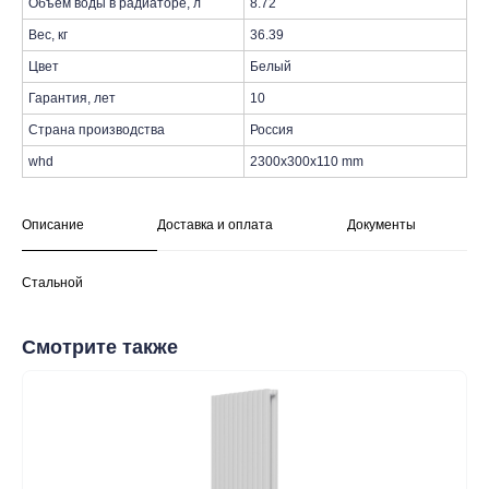
Объем воды в радиаторе, л
8.72
Вес, кг
36.39
Цвет
Белый
Гарантия, лет
10
Страна производства
Россия
whd
2300x300x110 mm
Описание
Доставка и оплата
Документы
Стальной
таж
Каталог
О компании
Акции
Статьи
Смотрите также