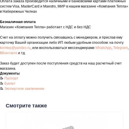
Оплата заказа производится наличными и банковскими картами платежных
систем Visa, MasterCard и Maestro, МИР в нашем магазине «Компания Тепла»
таж
Каталог
О компании
Акции
Статьи
в Набережных Челнах
Безналичная оплата
Магазин «Компания Тепла» работает с НДС и без НДС
Счет на оплату можно получить связавшись с менеджером, и прислав ему
карточку Вашей организации либо ИП любым удобным способом: на почту
komtep@yandex.ru
, или воспользоваться мессенджерами
WhatsApp
,
Telegram
,
ВКонтакте
и тд.
Заказ будет доступен после поступления средств на наш расчетный счет
Контакты
магазина.
Документы
+7 (8552) 78-33-11
📝
Паспорт
📝
Буклет
Заказать звонок
📝
Экспертное заключение
Почта: komtep@yandex.ru
Смотрите также
Покупателям