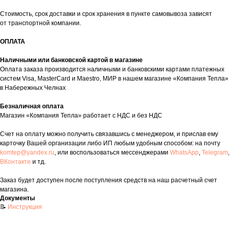
Стоимость, срок доставки и срок хранения в пункте самовывоза зависят
от транспортной компании.
ОПЛАТА
таж
Каталог
О компании
Акции
Статьи
Наличными или банковской картой в магазине
Оплата заказа производится наличными и банковскими картами платежных
систем Visa, MasterCard и Maestro, МИР в нашем магазине «Компания Тепла»
в Набережных Челнах
Безналичная оплата
Магазин «Компания Тепла» работает с НДС и без НДС
Счет на оплату можно получить связавшись с менеджером, и прислав ему
Контакты
карточку Вашей организации либо ИП любым удобным способом: на почту
komtep@yandex.ru
, или воспользоваться мессенджерами
WhatsApp
,
Telegram
,
+7 (8552) 78-33-11
ВКонтакте
и тд.
Заказать звонок
Заказ будет доступен после поступления средств на наш расчетный счет
Почта: komtep@yandex.ru
магазина.
Документы
📝
Инструкция