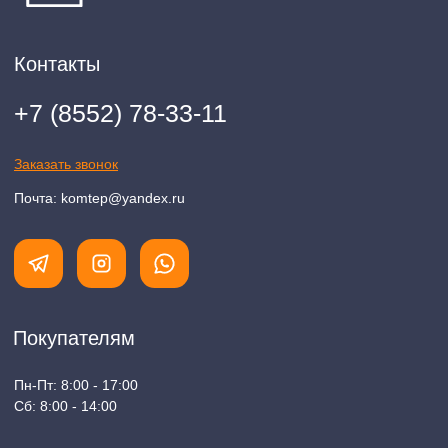
Пн-Пт: 8:00 - 17:00
Сб: 8:00 - 14:00
Адрес магазина:
г. Набережные
Челны, проспект Казанский, д. 124
Данный интернет‑сайт носит информационный характер и ни
при каких условиях не является публичной офертой в
соответствии со ст. 437 (2) ГК РФ. Для получения подробной
информации о наличии и стоимости товаров/услуг обратитесь
к нашим менеджерам по контактам, указанным на сайте
(телефон: +7-937-778-33-11, +7 (8552) 78-33-11, email:
komtep@yandex.ru)
2020-2026 © ООО "Компания Тепла"
ИНН 1650388470
ОГРН 1201600013867
Политика конфидециальности
Разработка сайта