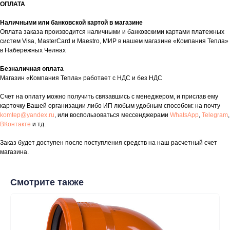
ОПЛАТА
Наличными или банковской картой в магазине
Оплата заказа производится наличными и банковскими картами платежных
систем Visa, MasterCard и Maestro, МИР в нашем магазине «Компания Тепла»
таж
Каталог
О компании
Акции
Статьи
в Набережных Челнах
Безналичная оплата
Магазин «Компания Тепла» работает с НДС и без НДС
Счет на оплату можно получить связавшись с менеджером, и прислав ему
карточку Вашей организации либо ИП любым удобным способом: на почту
komtep@yandex.ru
, или воспользоваться мессенджерами
WhatsApp
,
Telegram
,
ВКонтакте
и тд.
Заказ будет доступен после поступления средств на наш расчетный счет
Контакты
магазина.
+7 (8552) 78-33-11
Смотрите также
Заказать звонок
Почта: komtep@yandex.ru