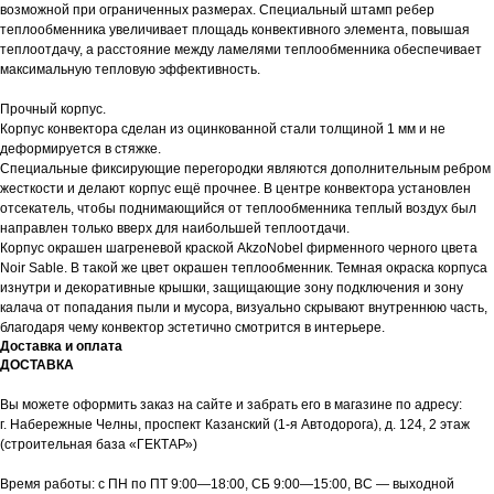
возможной при ограниченных размерах. Специальный штамп ребер
теплообменника увеличивает площадь конвективного элемента, повышая
теплоотдачу, а расстояние между ламелями теплообменника обеспечивает
максимальную тепловую эффективность.
Прочный корпус.
Корпус конвектора сделан из оцинкованной стали толщиной 1 мм и не
деформируется в стяжке.
Специальные фиксирующие перегородки являются дополнительным ребром
жесткости и делают корпус ещё прочнее. В центре конвектора установлен
отсекатель, чтобы поднимающийся от теплообменника теплый воздух был
направлен только вверх для наибольшей теплоотдачи.
Корпус окрашен шагреневой краской AkzoNobel фирменного черного цвета
Noir Sable. В такой же цвет окрашен теплообменник. Темная окраска корпуса
изнутри и декоративные крышки, защищающие зону подключения и зону
калача от попадания пыли и мусора, визуально скрывают внутреннюю часть,
благодаря чему конвектор эстетично смотрится в интерьере.
Доставка и оплата
ДОСТАВКА
Вы можете оформить заказ на сайте и забрать его в магазине по адресу:
г. Набережные Челны, проспект Казанский (1-я Автодорога), д. 124, 2 этаж
(строительная база «ГЕКТАР»)
Время работы: с ПН по ПТ 9:00—18:00, СБ 9:00—15:00, ВС — выходной