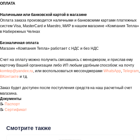
+7 (8552) 78-33-11
ОПЛАТА
Заказать звонок
Наличными или банковской картой в магазине
Оплата заказа производится наличными и банковскими картами платежных
Почта: komtep@yandex.ru
систем Visa, MasterCard и Maestro, МИР в нашем магазине «Компания Тепла»
в Набережных Челнах
Безналичная оплата
Магазин «Компания Тепла» работает с НДС и без НДС
Покупателям
Счет на оплату можно получить связавшись с менеджером, и прислав ему
Пн-Пт: 8:00 - 17:00
карточку Вашей организации либо ИП любым удобным способом: на почту
Сб: 8:00 - 14:00
komtep@yandex.ru
, или воспользоваться мессенджерами
WhatsApp
,
Telegram
,
ВКонтакте
и тд.
Адрес магазина:
г. Набережные
Челны, проспект Казанский, д. 124
Заказ будет доступен после поступления средств на наш расчетный счет
магазина.
Данный интернет‑сайт носит информационный характер и ни
Документы
при каких условиях не является публичной офертой в
📝
Паспорт
соответствии со ст. 437 (2) ГК РФ. Для получения подробной
📝
Сертификат
информации о наличии и стоимости товаров/услуг обратитесь
к нашим менеджерам по контактам, указанным на сайте
(телефон: +7-937-778-33-11, +7 (8552) 78-33-11, email:
komtep@yandex.ru)
Смотрите также