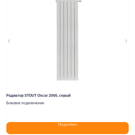
2020-2026 © ООО "Компания Тепла"
ИНН 1650388470
ОГРН 1201600013867
Политика конфидециальности
Разработка сайта
Радиатор STOUT Oscar 2000, серый
Ра
Боковое подключение
Бо
Подробнее