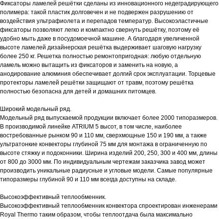
Фиксаторы ламелей решётки сделаны из инновационного недеградирующего
полимера: такой пластик долговечен и не подвержен разрушению от
воздействия ультрафиолета и перепадов температур. Высокоэластичные
фиксаторы позволяют легко и компактно свернуть решётку, поэтому её
удобно мыть даже в посудомоечной машине. А благодаря увеличенной
высоте ламелей дизайнерская решётка выдерживает шаговую нагрузку
более 250 кг. Решетка полностью ремонтопригодная: любую отдельную
ламель можно вытащить из фиксаторов и заменить на новую, а
анодирование алюминия обеспечивает долгий срок эксплуатации. Торцевые
протекторы ламелей решётки защищают от травм, поэтому решётка
полностью безопасна для детей и домашних питомцев.
Широкий модельный ряд.
Модельный ряд выпускаемой продукции включает более 2000 типоразмеров.
В производимой линейке ATRIUM 5 высот, в том числе, наиболее
востребованные рынком 90 и 110 мм, сверхмощные 150 и 190 мм, а также
ультратонкие конвекторы глубиной 75 мм для монтажа в ограниченную по
высоте стяжку и подоконники. Ширина изделий 200, 250, 300 и 400 мм, длины
от 800 до 3000 мм. По индивидуальным чертежам заказчика завод может
производить уникальные радиусные и угловые модели. Самые популярные
типоразмеры глубиной 90 и 110 мм всегда доступны на складе.
Высокоэффективный теплообменник.
Высокоэффективный теплообменник конвектора спроектирован инженерами
Royal Thermo таким образом, чтобы теплоотдача была максимально