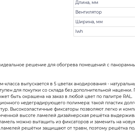
Длина, мм
Вентилятор
Ширина, мм
lwh
- идеальное решение для обогрева помещений c панорамн
класса выпускается в 5 цветах анодирования - натуральны
тупен для покупки со склада без дополнительной наценки.
жет быть окрашена на заказ в любой цвет по палитре RAL.
ионного недеградирующего полимера: такой пластик долг
тур. Высокоэластичные фиксаторы позволяют легко и компа
иченной высоте ламелей дизайнерская решётка выдерживае
ламель можно вытащить из фиксаторов и заменить на нову
 ламелей решётки защищают от травм, поэтому решётка по