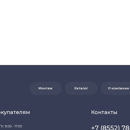
телям
Контакты
+7 (8552) 78-33-11
17:00
0
Заказать звонок
ина:
г. Набережные
ект Казанский, д. 124
Почта: komtep@yandex.ru
иях не является публичной офертой в соответствии со ст. 437 (2) ГК РФ. Для
ратитесь к нашим менеджерам по контактам, указанным на сайте (телефон: