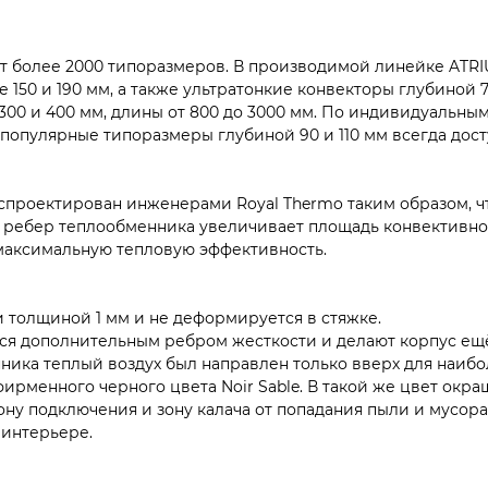
более 2000 типоразмеров. В производимой линейке ATRIUM
 150 и 190 мм, а также ультратонкие конвекторы глубиной 
 300 и 400 мм, длины от 800 до 3000 мм. По индивидуальны
опулярные типоразмеры глубиной 90 и 110 мм всегда дост
проектирован инженерами Royal Thermo таким образом, ч
ребер теплообменника увеличивает площадь конвективного
максимальную тепловую эффективность.
 толщиной 1 мм и не деформируется в стяжке.
 дополнительным ребром жесткости и делают корпус ещё 
ника теплый воздух был направлен только вверх для наибо
рменного черного цвета Noir Sable. В такой же цвет окра
у подключения и зону калача от попадания пыли и мусора
 интерьере.