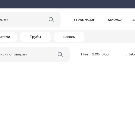
Час
О компании
Монтаж
Акции
Статьи
Трубы
Насосы
оварам
Пн-пт: 9:00-18:00
г. Набережные Челны