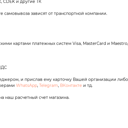
, CDEK и другие ТК
те самовывоза зависят от транспортной компании.
кими картами платежных систем Visa, MasterCard и Maestr
НДС
неджером, и прислав ему карточку Вашей организации либ
джерами
WhatsApp
,
Telegram
,
ВКонтакте
и тд.
на наш расчетный счет магазина.
Монтаж
Каталог
О компании
Акци