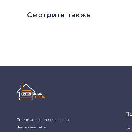
Смотрите также
Покупа
Политика конфидециальности
Разработка сайта
Пн-Пт: 8:00 - 
Сб: 8:00 - 14:0
2020-2026 © ООО "Компания Тепла"
ИНН 1650388470
Адрес магаз
ОГРН 1201600013867
Челны, просп
Данный интернет‑сайт носит информационный характер и ни при каких услов
получения подробной информации о наличии и стоимости товаров/услуг об
+7-937-778-33-11, +7 (8552) 78-33-11, email: komtep@yandex.ru)