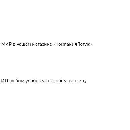
o, МИР в нашем магазине «Компания Тепла»
о ИП любым удобным способом: на почту
и
Статьи
Контакты