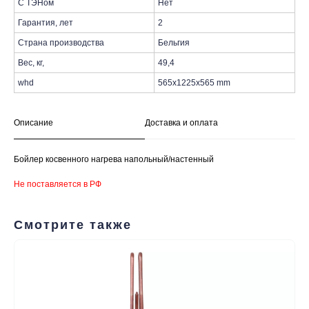
С ТЭНом
Нет
Гарантия, лет
2
Страна производства
Бельгия
Вес, кг,
49,4
whd
565x1225x565 mm
Описание
Доставка и оплата
Бойлер косвенного нагрева напольный/настенный
таж
Каталог
О компании
Акции
Статьи
Не поставляется в РФ
Смотрите также
Контакты