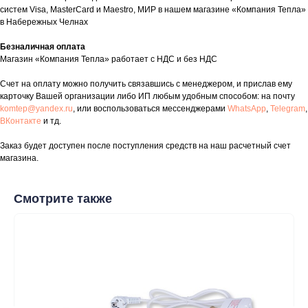
систем Visa, MasterCard и Maestro, МИР в нашем магазине «Компания Тепла»
в Набережных Челнах
Безналичная оплата
Магазин «Компания Тепла» работает с НДС и без НДС
Счет на оплату можно получить связавшись с менеджером, и прислав ему
карточку Вашей организации либо ИП любым удобным способом: на почту
Контакты
komtep@yandex.ru
, или воспользоваться мессенджерами
WhatsApp
,
Telegram
,
+7 (8552) 78-33-11
ВКонтакте
и тд.
Заказ будет доступен после поступления средств на наш расчетный счет
Заказать звонок
магазина.
Почта: komtep@yandex.ru
Смотрите также
Покупателям
Пн-Пт: 8:00 - 17:00
Сб: 8:00 - 14:00
Адрес магазина:
г. Набережные
Челны, проспект Казанский, д. 124