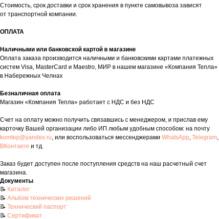
Стоимость, срок доставки и срок хранения в пункте самовывоза зависят
от транспортной компании.
ОПЛАТА
Наличными или банковской картой в магазине
таж
Каталог
О компании
Акции
Статьи
Оплата заказа производится наличными и банковскими картами платежных
систем Visa, MasterCard и Maestro, МИР в нашем магазине «Компания Тепла»
в Набережных Челнах
Безналичная оплата
Магазин «Компания Тепла» работает с НДС и без НДС
Счет на оплату можно получить связавшись с менеджером, и прислав ему
карточку Вашей организации либо ИП любым удобным способом: на почту
komtep@yandex.ru
, или воспользоваться мессенджерами
WhatsApp
,
Telegram
,
ВКонтакте
и тд.
Контакты
Заказ будет доступен после поступления средств на наш расчетный счет
+7 (8552) 78-33-11
магазина.
Документы
Заказать звонок
📝
Каталог
Почта: komtep@yandex.ru
📝
Альбом технических решений
📝
Технический паспорт
📝
Сертификат