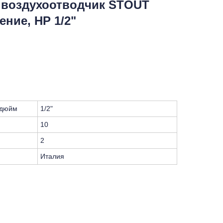
 воздухоотводчик STOUT
ние, НР 1/2"
 дюйм
1/2"
10
2
Италия