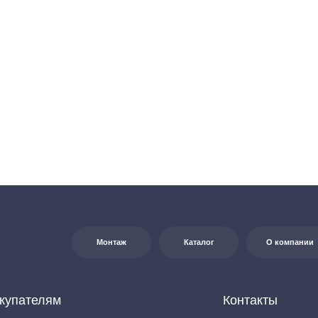
Монтаж
Каталог
О компании
Акции
елям
Контакты
+7 (8552) 78-33-11
7:00
0
Заказать звонок
на:
г. Набережные
т Казанский, д. 124
Почта: komtep@yandex.ru
яется публичной офертой в соответствии со ст. 437 (2) ГК РФ. Для получения
джерам по контактам, указанным на сайте (телефон: +7-937-778-33-11, +7 (8552) 78-33-