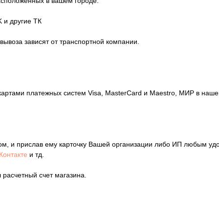
расположенных в вашем городе.
 и другие ТК
овывоза зависят от транспортной компании.
картами платежных систем Visa, MasterCard и Maestro, МИР в на
ом, и прислав ему карточку Вашей организации либо ИП любым уд
Контакте
и тд.
 расчетный счет магазина.