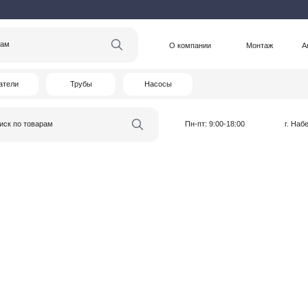
О компании
Монтаж
Акции
Статьи
Трубы
Насосы
варам
Пн-пт: 9:00-18:00
г. Набережные Челны