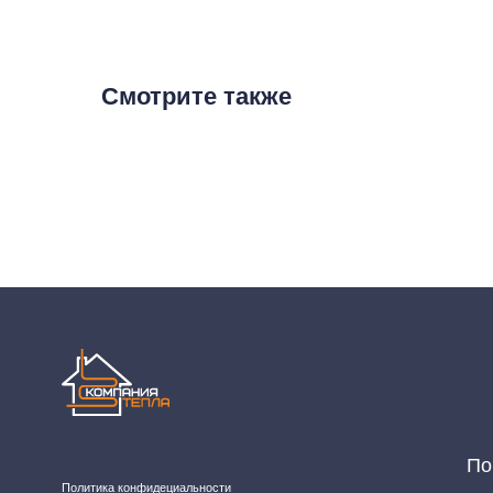
Смотрите также
Покупат
Политика конфидециальности
Разработка сайта
Пн-Пт: 8:00 - 1
Сб: 8:00 - 14:0
2020-2026 © ООО "Компания Тепла"
ИНН 1650388470
Адрес магази
ОГРН 1201600013867
Челны, проспек
Данный интернет‑сайт носит информационный характер и ни при каких условиях не явл
подробной информации о наличии и стоимости товаров/услуг обратитесь к нашим мене
11, email: komtep@yandex.ru)