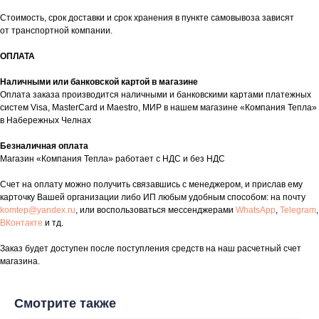
Стоимость, срок доставки и срок хранения в пункте самовывоза зависят
от транспортной компании.
ОПЛАТА
Наличными или банковской картой в магазине
Оплата заказа производится наличными и банковскими картами платежных
таж
Каталог
О компании
Акции
Статьи
систем Visa, MasterCard и Maestro, МИР в нашем магазине «Компания Тепла»
в Набережных Челнах
Безналичная оплата
Магазин «Компания Тепла» работает с НДС и без НДС
Счет на оплату можно получить связавшись с менеджером, и прислав ему
карточку Вашей организации либо ИП любым удобным способом: на почту
komtep@yandex.ru
, или воспользоваться мессенджерами
WhatsApp
,
Telegram
,
ВКонтакте
и тд.
Контакты
Заказ будет доступен после поступления средств на наш расчетный счет
+7 (8552) 78-33-11
магазина.
Заказать звонок
Смотрите также
Почта: komtep@yandex.ru