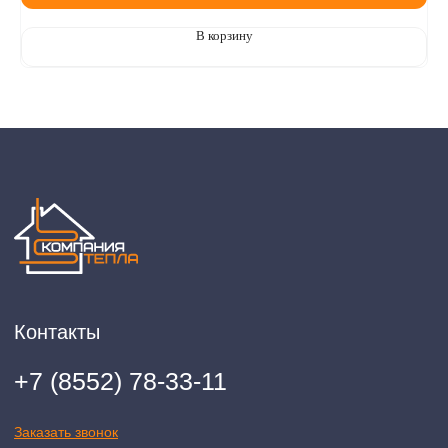
(телефон: +7-937-778-33-11, +7 (8552) 78-33-11, email:
komtep@yandex.ru)
В корзину
2020-2026 © ООО "Компания Тепла"
ИНН 1650388470
ОГРН 1201600013867
Политика конфидециальности
Разработка сайта