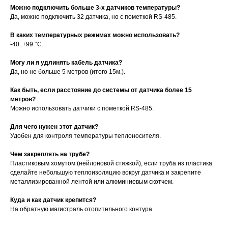
Можно подключить больше 3-х датчиков температуры?
Да, можно подключить 32 датчика, но с пометкой RS-485.
В каких температурных режимах можно использовать?
-40..+99 °С.
Могу ли я удлинять кабель датчика?
Да, но не больше 5 метров (итого 15м.).
Как быть, если расстояние до системы от датчика более 15
метров?
Можно использовать датчики с пометкой RS-485.
Для чего нужен этот датчик?
Удобен для контроля температуры теплоносителя.
Чем закреплять на трубе?
таж
Каталог
О компании
Акции
Статьи
Пластиковым хомутом (нейлоновой стяжкой), если труба из пластика
сделайте небольшую теплоизоляцию вокруг датчика и закрепите
металлизированной лентой или алюминиевым скотчем.
Куда и как датчик крепится?
На обратную магистраль отопительного контура.